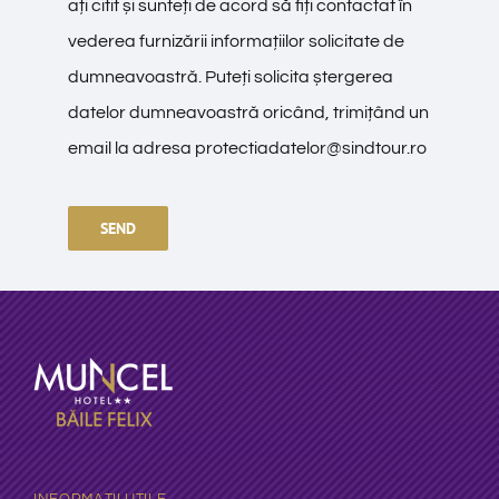
ați citit și sunteți de acord să fiți contactat în
vederea furnizării informațiilor solicitate de
dumneavoastră. Puteți solicita ștergerea
datelor dumneavoastră oricând, trimițând un
email la adresa
protectiadatelor@sindtour.ro
SEND
INFORMAȚII UTILE