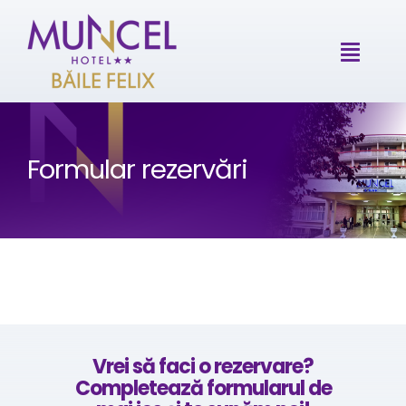
Skip
to
Toggle
content
Naviga
ACASĂ
Formular rezervări
LOCALIZARE
GALERIE FOTO
OFERTE SPECIALE
Vrei să faci o rezervare?
TARIFE
Completează formularul de