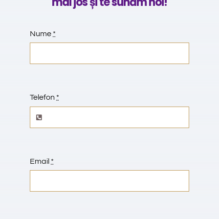
mai jos și te sunăm noi!
REZERVĂRI
FORMULAR
Nume
*
CONTACT
CERTIFICAT DE CLASIFICARE
Telefon
*
Email
*