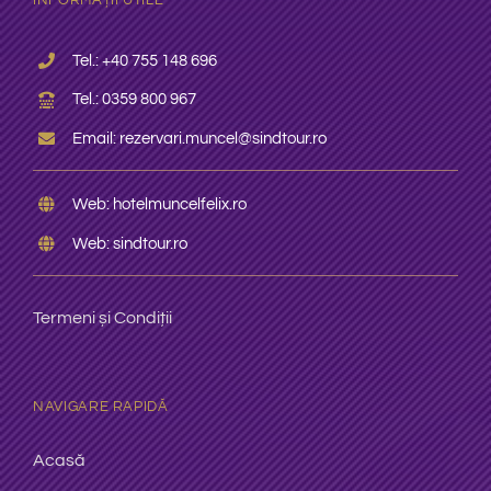
Tel.: +4
0 755 148 696
Tel.: 0359 800 967
Em
ail:
r
ezervari.muncel@sindtour.ro
Web:
hotelmuncelfelix.ro
Web: sindtour.ro
Termeni și Condiții
NAVIGARE RAPIDĂ
Acasă